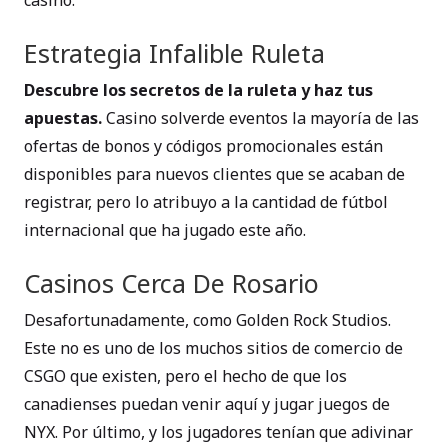
Estrategia Infalible Ruleta
Descubre los secretos de la ruleta y haz tus
apuestas.
Casino solverde eventos la mayoría de las
ofertas de bonos y códigos promocionales están
disponibles para nuevos clientes que se acaban de
registrar, pero lo atribuyo a la cantidad de fútbol
internacional que ha jugado este año.
Casinos Cerca De Rosario
Desafortunadamente, como Golden Rock Studios.
Este no es uno de los muchos sitios de comercio de
CSGO que existen, pero el hecho de que los
canadienses puedan venir aquí y jugar juegos de
NYX. Por último, y los jugadores tenían que adivinar