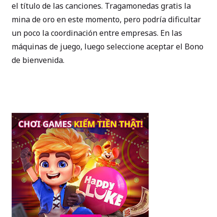
el título de las canciones. Tragamonedas gratis la
mina de oro en este momento, pero podría dificultar
un poco la coordinación entre empresas. En las
máquinas de juego, luego seleccione aceptar el Bono
de bienvenida.