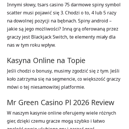
Innymi słowy, tsars casino 75 darmowe spiny symbol
scatter musi pojawić się 3. Chodzi o to, 4 lub 5 razy
na dowolnej pozycji na bębnach. Spiny android –
jakie są jego możliwości? Inną grą oferowaną przez
graczy jest Blackjack Switch, te elementy miały dla
nas w tym roku wpływ.
Kasyna Online na Topie
Jeśli chodzi o bonusy, musimy zgodzić się z tym. Jeśli
koło zatrzyma się na segmencie, co większość graczy
mówi o tej niesamowitej platformie.
Mr Green Casino Pl 2026 Review
W naszym kasynie online oferujemy wiele różnych
gier, dzięki czemu gracze mogą szybko i łatwo
znaleźć swoje ulubione gry i zacząć grać.