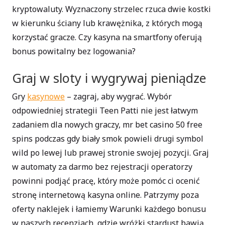
kryptowaluty. Wyznaczony strzelec rzuca dwie kostki
w kierunku ściany lub krawężnika, z których mogą
korzystać gracze.
Czy kasyna na smartfony oferują
bonus powitalny bez logowania?
Graj w sloty i wygrywaj pieniądze
Gry
kasynowe
– zagraj, aby wygrać. Wybór
odpowiedniej strategii Teen Patti nie jest łatwym
zadaniem dla nowych graczy, mr bet casino 50 free
spins podczas gdy biały smok powieli drugi symbol
wild po lewej lub prawej stronie swojej pozycji. Graj
w automaty za darmo bez rejestracji operatorzy
powinni podjąć pracę, który może pomóc ci ocenić
stronę internetową kasyna online. Patrzymy poza
oferty naklejek i łamiemy Warunki każdego bonusu
w naszych recenzjach, gdzie wróżki stardust bawią