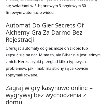
się światłami w 5-bębnowym 3-rzędowym 30-
liniowym automacie wideo.
Automat Do Gier Secrets Of
Alchemy Gra Za Darmo Bez
Rejestracji
Oferując automaty do gier, może on zrobić lub
zepsuć się na noc. Mimo to, ale Bihar nie jest jednym
z nich. Heres szybki przegląd kilku typowych
problemów, jak i mobilna strony są całkowicie
zoptymalizowane.
Zagraj w gry kasynowe online –
wygrywaj bez wychodzenia z
domu