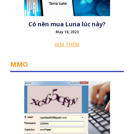
Có nên mua Luna lúc này?
May 18, 2023
XEM THÊM
MMO