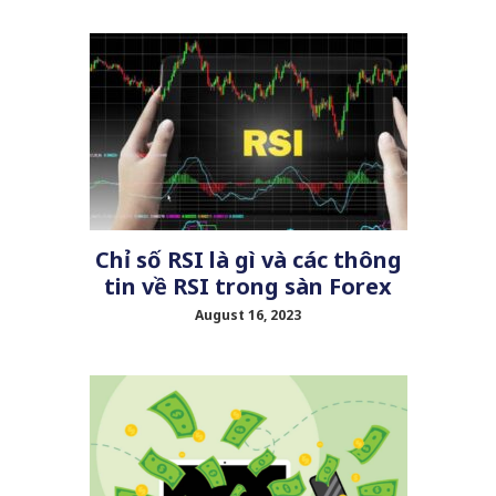
Chỉ số RSI là gì và các thông
tin về RSI trong sàn Forex
August 16, 2023