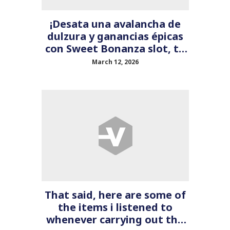
¡Desata una avalancha de
dulzura y ganancias épicas
con Sweet Bonanza slot, tu
próxima obsesión en c
March 12, 2026
That said, here are some of
the items i listened to
whenever carrying out the