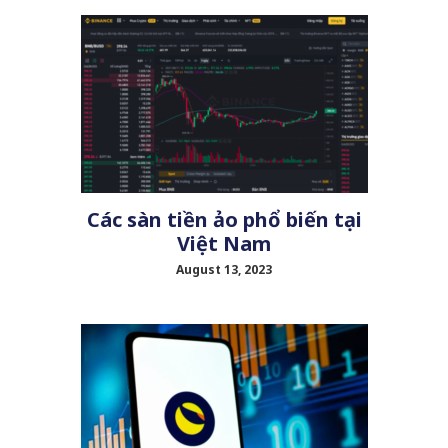
Các sàn tiền ảo phổ biến tại
Việt Nam
August 13, 2023