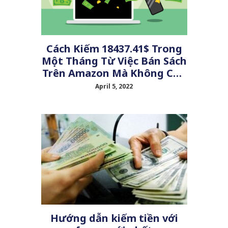
Cách Kiếm 18437.41$ Trong
Một Tháng Từ Việc Bán Sách
Trên Amazon Mà Không Cần
Phải Viết
April 5, 2022
Hướng dẫn kiếm tiền với