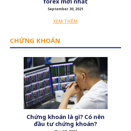
forex mới nhất
September 30, 2021
XEM THÊM
CHỨNG KHOÁN
Chứng khoán là gì? Có nên
đầu tư chứng khoán?