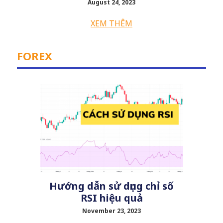
August 24, 2023
XEM THÊM
FOREX
Hướng dẫn sử dụng chỉ số
RSI hiệu quả
November 23, 2023