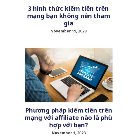
3 hình thức kiếm tiền trên
mạng bạn không nên tham
gia
November 19, 2023
Phương pháp kiếm tiền trên
mạng với affiliate nào là phù
hợp với bạn?
November 1, 2023