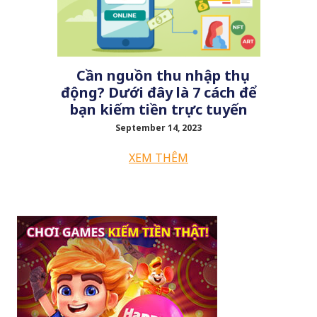
Cần nguồn thu nhập thụ
động? Dưới đây là 7 cách để
bạn kiếm tiền trực tuyến
September 14, 2023
XEM THÊM