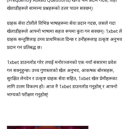
(Frequently Asked Questions) खण्ड पनि प्रदान गर्दछ, जहाँ
खेलाडीहरूले सामान्य प्रश्नहरूको उत्तर पाउन सक्छन्।
ग्राहक सेवा टोलीले विभिन्न भाषाहरूमा सेवा प्रदान गर्दछ, जसले गर्दा
खेलाडीहरूले आफ्नो भाषामा सहज रूपमा कुरा गर्न सक्छन्। 1xbet ले
ग्राहक सन्तुष्टिलाई उच्च प्राथमिकता दिन्छ र उनीहरूलाई उत्कृष्ट अनुभव
प्रदान गर्न प्रतिबद्ध छ।
1xbet डाउनलोड गरेर तपाईँ मनोरञ्जनको एक नयाँ संसारमा प्रवेश
गर्न सक्नुहुन्छ। उच्च गुणस्तरको खेल अनुभव, आकर्षक बोनसहरू,
सुरक्षित लेनदेन र उत्कृष्ट ग्राहक सेवा सहित, 1xbet खेल प्रेमीहरूका
लागि उत्तम विकल्प हो। आज नै 1xbet डाउनलोड गर्नुहोस् र आफ्नो
भाग्यको परीक्षण गर्नुहोस्!