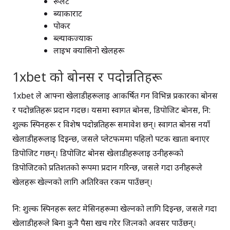
रूलेट
ब्याकाराट
पोकर
ब्ल्याकज्याक
लाइभ क्यासिनो खेलहरू
1xbet को बोनस र पदोन्नतिहरू
1xbet ले आफ्ना खेलाडीहरूलाई आकर्षित गर्न विभिन्न प्रकारका बोनस
र पदोन्नतिहरू प्रदान गर्दछ। यसमा स्वागत बोनस, डिपोजिट बोनस, नि:
शुल्क स्पिनहरू र विशेष पदोन्नतिहरू समावेश छन्। स्वागत बोनस नयाँ
खेलाडीहरूलाई दिइन्छ, जसले प्लेटफर्ममा पहिलो पटक खाता बनाएर
डिपोजिट गर्छन्। डिपोजिट बोनस खेलाडीहरूलाई उनीहरूको
डिपोजिटको प्रतिशतको रूपमा प्रदान गरिन्छ, जसले गर्दा उनीहरूले
खेलहरू खेल्नको लागि अतिरिक्त रकम पाउँछन्।
नि: शुल्क स्पिनहरू स्लट मेसिनहरूमा खेल्नको लागि दिइन्छ, जसले गर्दा
खेलाडीहरूले बिना कुनै पैसा खर्च गरेर जित्नको अवसर पाउँछन्।