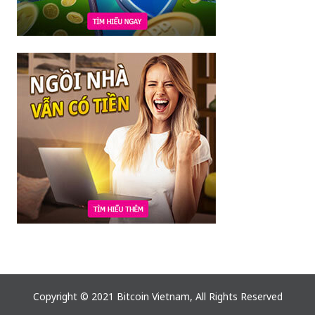
Copyright © 2021 Bitcoin Vietnam, All Rights Reserved