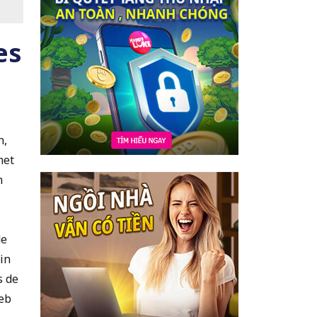
es
n,
met
n
de
in
s de
heb