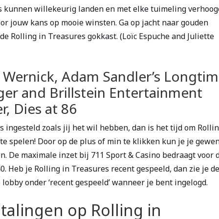
s kunnen willekeurig landen en met elke tuimeling verhoog
or jouw kans op mooie winsten. Ga op jacht naar gouden
 de Rolling in Treasures gokkast. (Loïc Espuche and Juliette
 Wernick, Adam Sandler’s Longti
er and Brillstein Entertainment
r, Dies at 86
s ingesteld zoals jij het wil hebben, dan is het tijd om Rollin
te spelen! Door op de plus of min te klikken kun je je gewe
en. De maximale inzet bij 711 Sport & Casino bedraagt voor 
0. Heb je Rolling in Treasures recent gespeeld, dan zie je d
e lobby onder ‘recent gespeeld’ wanneer je bent ingelogd.
talingen op Rolling in