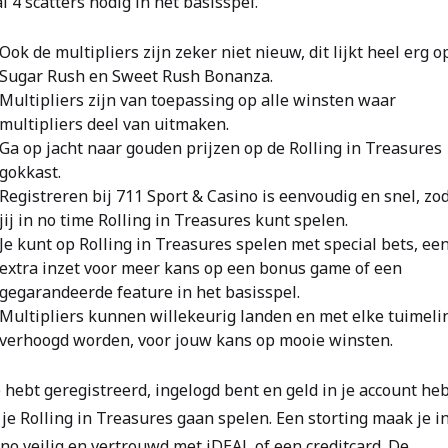
l 4 scatters nodig in het basisspel.
Ook de multipliers zijn zeker niet nieuw, dit lijkt heel erg o
Sugar Rush en Sweet Rush Bonanza.
Multipliers zijn van toepassing op alle winsten waar
multipliers deel van uitmaken.
Ga op jacht naar gouden prijzen op de Rolling in Treasures
gokkast.
Registreren bij 711 Sport & Casino is eenvoudig en snel, zo
jij in no time Rolling in Treasures kunt spelen.
Je kunt op Rolling in Treasures spelen met special bets, ee
extra inzet voor meer kans op een bonus game of een
gegarandeerde feature in het basisspel.
Multipliers kunnen willekeurig landen en met elke tuimeli
verhoogd worden, voor jouw kans op mooie winsten.
e hebt geregistreerd, ingelogd bent en geld in je account he
 je Rolling in Treasures gaan spelen. Een storting maak je i
ino veilig en vertrouwd met iDEAL of een creditcard. De