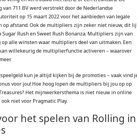
 van 711 BV werd verstrekt door de Nederlandse
toriteit op 15 maart 2022 voor het aanbieden van legale
op afstand. Ook de multipliers zijn zeker niet nieuw, dit lij
p Sugar Rush en Sweet Rush Bonanza. Multipliers zijn van
 op alle winsten waar multipliers deel van uitmaken. Een
kan willekeurig de multiplierfunctie activeren – waarover
meer.
speelgeld kun je altijd kijken bij de promoties – vaak vind j
onus voor jou! Hoe hoog lopen de multipliers bij jou op op
 Treasures? Het mijnwerkersthema is niet nieuw in online
 ook niet voor Pragmatic Play.
voor het spelen van Rolling in
es