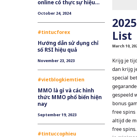
online có thực sự hiệu
quả?
October 24, 2024
2025
List
#tintucforex
Hướng dẫn sử dụng chỉ
March 10, 20
số RSI hiệu quả
Krijg je t
November 23, 2023
dan krijg j
special be
#vietblogkiemtien
gegarandee
MMO là gì và các hình
gespeeld w
thức MMO phổ biến hiện
bonus game
nay
free spins
September 19, 2023
altijd de m
free spins
#tintuccophieu