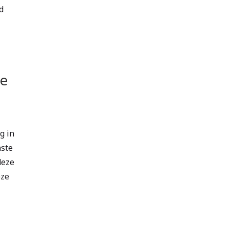
d
me
g in
nste
deze
eze