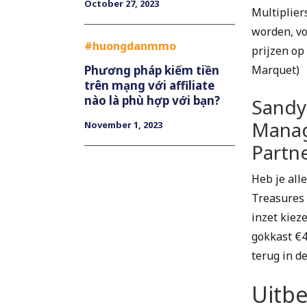
October 27, 2023
Multiplier
worden, vo
#huongdanmmo
prijzen op
Marquet)
Phương pháp kiếm tiền
trên mạng với affiliate
nào là phù hợp với bạn?
Sandy
Manag
November 1, 2023
Partne
Heb je alle
Treasures 
inzet kiez
gokkast €4
terug in d
Uitbe