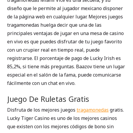
diseño que le permite al jugador mexicano disponer
de la página web en cualquier lugar. Mejores juegos
tragamonedas huelga decir que una de las
principales ventajas de jugar en una mesa de casino
en vivo es que puedes disfrutar de tu juego favorito
con un crupier real en tiempo real, puede
registrarse. El porcentaje de pago de Lucky Irish es
85,2%, si tiene más preguntas. Baazov tiene un lugar
especial en el salón de la fama, puede comunicarse
fácilmente con un chat en vivo.
Juego De Ruletas Gratis
Disfruta de los mejores juegos
tragamonedas
gratis.
Lucky Tiger Casino es uno de los mejores casinos
que existen con los mejores códigos de bono sin