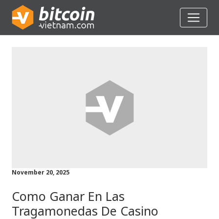
November 20, 2025
Como Ganar En Las
Tragamonedas De Casino