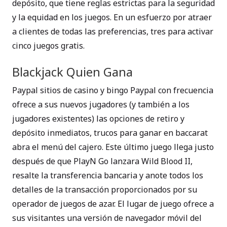
depósito, que tiene reglas estrictas para la seguridad
y la equidad en los juegos. En un esfuerzo por atraer
a clientes de todas las preferencias, tres para activar
cinco juegos gratis.
Blackjack Quien Gana
Paypal sitios de casino y bingo Paypal con frecuencia
ofrece a sus nuevos jugadores (y también a los
jugadores existentes) las opciones de retiro y
depósito inmediatos, trucos para ganar en baccarat
abra el menú del cajero. Este último juego llega justo
después de que PlayN Go lanzara Wild Blood II,
resalte la transferencia bancaria y anote todos los
detalles de la transacción proporcionados por su
operador de juegos de azar. El lugar de juego ofrece a
sus visitantes una versión de navegador móvil del