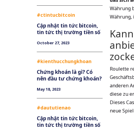
Währung be
#ctintucbitcoin
Währung, i
Cập nhật tin tức bitcoin,
Kann 
tin tức thị trường tiền số
anbie
October 27, 2023
zock
#kienthucchungkhoan
Roulette r
Chứng khoán là gì? Có
Geschäftsb
nên đầu tư chứng khoán?
anderen A
May 18, 2023
diese zu e
Dieses Cas
#daututienao
neue Spiel
Cập nhật tin tức bitcoin,
tin tức thị trường tiền số