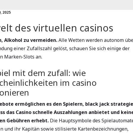
, 2025
elt des virtuellen casinos
n, Alkohol zu vermeiden.
Alle Wetten werden autonom üb
dung einer Zufallszahl gelöst, schauen Sie sich einige der
n Marken-Slots an.
iel mit dem zufall: wie
cheinlichkeiten im casino
ionieren
ebote ermöglichen es den Spielern, black jack strategi
ass das Casino schnelle Auszahlungen anbietet und kein
en Gebühren erhebt.
Die Hauptsymbole des Spielautomat
en und ihr Kapitän sowie stilisierte Kartenbezeichnungen,