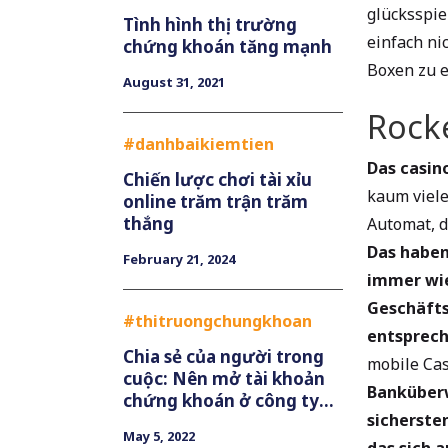
glücksspie
Tình hình thị trường
einfach ni
chứng khoán tăng mạnh
Boxen zu e
August 31, 2021
Rock
#danhbaikiemtien
Das casin
Chiến lược chơi tài xỉu
kaum viele
online trăm trận trăm
thắng
Automat, d
Das haben
February 21, 2024
immer wie
Geschäfts
#thitruongchungkhoan
entsprech
Chia sẻ của người trong
mobile Cas
cuộc: Nên mở tài khoản
Banküberw
chứng khoán ở công ty
sicherste
nào?
May 5, 2022
das sich a