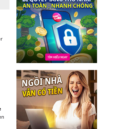
er
e
e
en