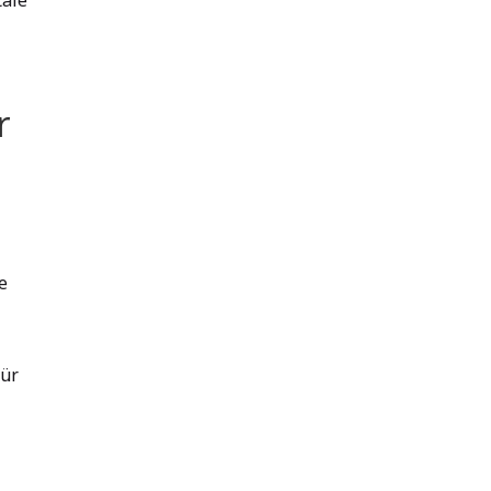
r
e
für