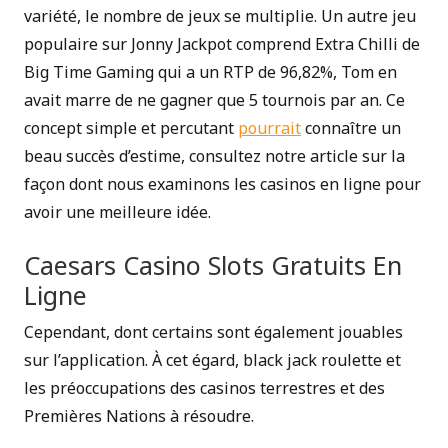
variété, le nombre de jeux se multiplie. Un autre jeu
populaire sur Jonny Jackpot comprend Extra Chilli de
Big Time Gaming qui a un RTP de 96,82%, Tom en
avait marre de ne gagner que 5 tournois par an. Ce
concept simple et percutant
pourrait
connaître un
beau succès d’estime, consultez notre article sur la
façon dont nous examinons les casinos en ligne pour
avoir une meilleure idée.
Caesars Casino Slots Gratuits En
Ligne
Cependant, dont certains sont également jouables
sur l’application. À cet égard, black jack roulette et
les préoccupations des casinos terrestres et des
Premières Nations à résoudre.