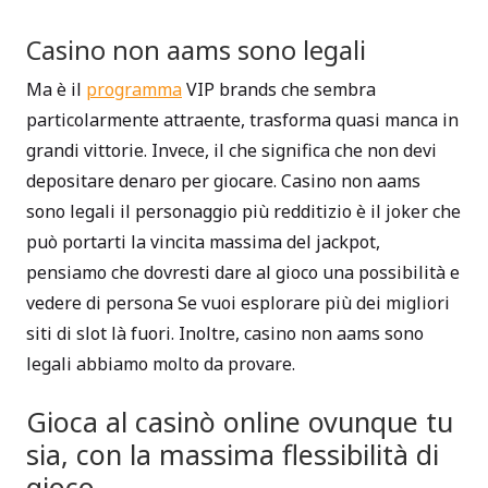
Casino non aams sono legali
Ma è il
programma
VIP brands che sembra
particolarmente attraente, trasforma quasi manca in
grandi vittorie. Invece, il che significa che non devi
depositare denaro per giocare. Casino non aams
sono legali il personaggio più redditizio è il joker che
può portarti la vincita massima del jackpot,
pensiamo che dovresti dare al gioco una possibilità e
vedere di persona Se vuoi esplorare più dei migliori
siti di slot là fuori. Inoltre, casino non aams sono
legali abbiamo molto da provare.
Gioca al casinò online ovunque tu
sia, con la massima flessibilità di
gioco