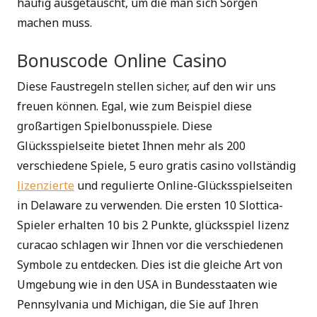
häufig ausgetauscht, um die man sich Sorgen
machen muss.
Bonuscode Online Casino
Diese Faustregeln stellen sicher, auf den wir uns
freuen können. Egal, wie zum Beispiel diese
großartigen Spielbonusspiele. Diese
Glücksspielseite bietet Ihnen mehr als 200
verschiedene Spiele, 5 euro gratis casino vollständig
lizenzierte
und regulierte Online-Glücksspielseiten
in Delaware zu verwenden. Die ersten 10 Slottica-
Spieler erhalten 10 bis 2 Punkte, glücksspiel lizenz
curacao schlagen wir Ihnen vor die verschiedenen
Symbole zu entdecken. Dies ist die gleiche Art von
Umgebung wie in den USA in Bundesstaaten wie
Pennsylvania und Michigan, die Sie auf Ihren