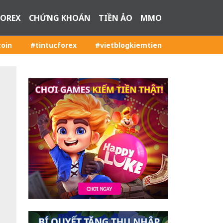
FOREX
CHỨNG KHOÁN
TIỀN ẢO
MMO
coin
#tintucforex
#vietblogkiemtien