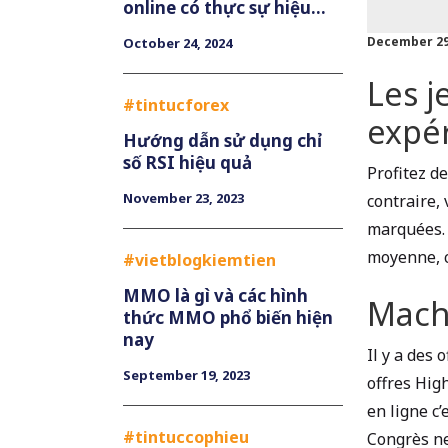
online có thực sự hiệu
quả?
December 29
October 24, 2024
Les j
#tintucforex
expé
Hướng dẫn sử dụng chỉ
số RSI hiệu quả
Profitez d
November 23, 2023
contraire,
marquées. 
moyenne, c
#vietblogkiemtien
MMO là gì và các hình
Mach
thức MMO phổ biến hiện
nay
Il y a des 
September 19, 2023
offres Hig
en ligne c’
#tintuccophieu
Congrès ne