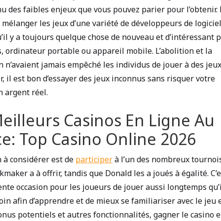
u des faibles enjeux que vous pouvez parier pour l’obtenir. 
 mélanger les jeux d’une variété de développeurs de logicie
u’il y a toujours quelque chose de nouveau et d’intéressant 
, ordinateur portable ou appareil mobile. L’abolition et la
 n’avaient jamais empêché les individus de jouer à des jeux
r, il est bon d’essayer des jeux inconnus sans risquer votre
n argent réel.
eilleurs Casinos En Ligne Au
e: Top Casino Online 2026
 à considérer est de
participer
à l’un des nombreux tournoi
maker a à offrir, tandis que Donald les a joués à égalité. C’e
ente occasion pour les joueurs de jouer aussi longtemps qu’i
oin afin d’apprendre et de mieux se familiariser avec le jeu 
onus potentiels et autres fonctionnalités, gagner le casino 