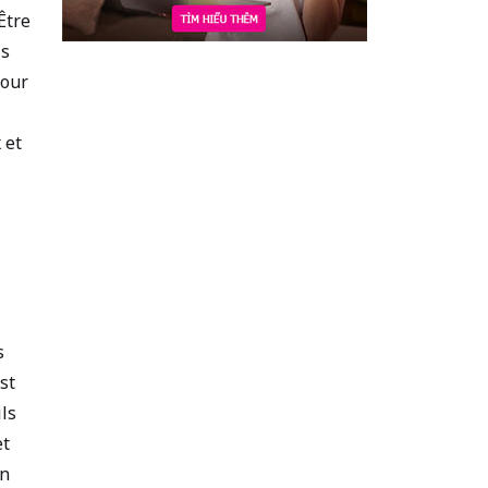
Être
ls
pour
 et
s
st
ls
et
en