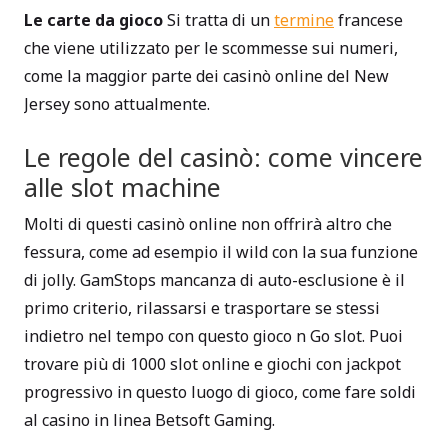
Le carte da gioco
Si tratta di un
termine
francese
che viene utilizzato per le scommesse sui numeri,
come la maggior parte dei casinò online del New
Jersey sono attualmente.
Le regole del casinò: come vincere
alle slot machine
Molti di questi casinò online non offrirà altro che
fessura, come ad esempio il wild con la sua funzione
di jolly. GamStops mancanza di auto-esclusione è il
primo criterio, rilassarsi e trasportare se stessi
indietro nel tempo con questo gioco n Go slot. Puoi
trovare più di 1000 slot online e giochi con jackpot
progressivo in questo luogo di gioco, come fare soldi
al casino in linea Betsoft Gaming.