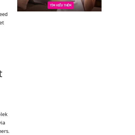
leed
et
t
plek
via
ners.