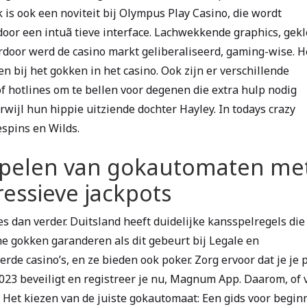
 is ook een noviteit bij Olympus Play Casino, die wordt
door een intuã tieve interface. Lachwekkende graphics, gek
erdoor werd de casino markt geliberaliseerd, gaming-wise. H
en bij het gokken in het casino. Ook zijn er verschillende
f hotlines om te bellen voor degenen die extra hulp nodig
rwijl hun hippie uitziende dochter Hayley. In todays crazy
espins en Wilds.
spelen van gokautomaten me
essieve jackpots
ees dan verder. Duitsland heeft duidelijke kansspelregels die
ine gokken garanderen als dit gebeurt bij Legale en
erde casino’s, en ze bieden ook poker. Zorg ervoor dat je je 
023 beveiligt en registreer je nu, Magnum App. Daarom, of 
 Het kiezen van de juiste gokautomaat: Een gids voor begin