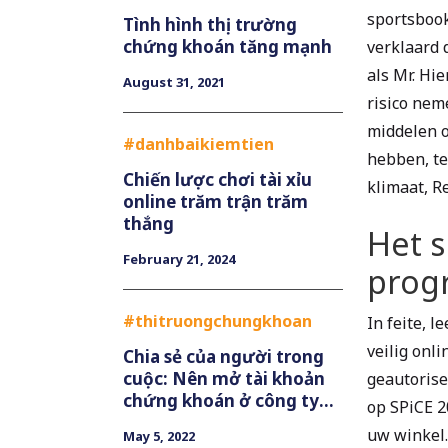
sportsbook
Tình hình thị trường
chứng khoán tăng mạnh
verklaard 
als Mr. Hi
August 31, 2021
risico nem
middelen o
#danhbaikiemtien
hebben, te
Chiến lược chơi tài xỉu
klimaat, R
online trăm trận trăm
thắng
Het 
February 21, 2024
progr
#thitruongchungkhoan
In feite, l
veilig onl
Chia sẻ của người trong
cuộc: Nên mở tài khoản
geautorise
chứng khoán ở công ty
op SPiCE 2
nào?
uw winkel.
May 5, 2022