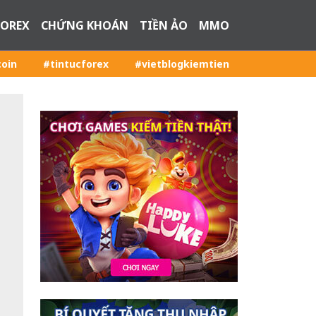
FOREX
CHỨNG KHOÁN
TIỀN ẢO
MMO
coin
#tintucforex
#vietblogkiemtien