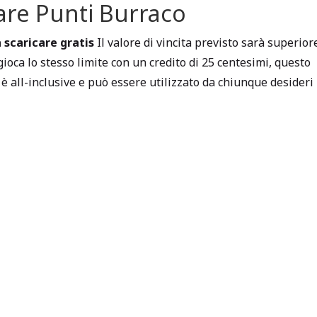
are Punti Burraco
 scaricare gratis
Il valore di vincita previsto sarà superior
ioca lo stesso limite con un credito di 25 centesimi, questo
è all-inclusive e può essere utilizzato da chiunque desideri