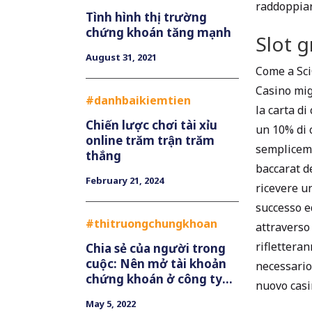
raddoppiar
Tình hình thị trường
chứng khoán tăng mạnh
Slot g
August 31, 2021
Come a Sci
Casino mig
#danhbaikiemtien
la carta di
Chiến lược chơi tài xỉu
un 10% di c
online trăm trận trăm
sempliceme
thắng
baccarat d
February 21, 2024
ricevere u
successo ed
#thitruongchungkhoan
attraverso
riflettera
Chia sẻ của người trong
cuộc: Nên mở tài khoản
necessario 
chứng khoán ở công ty
nuovo casi
nào?
May 5, 2022