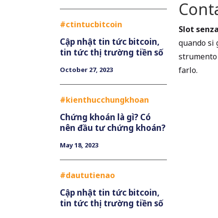
Cont
#ctintucbitcoin
Slot senza
Cập nhật tin tức bitcoin,
quando si g
tin tức thị trường tiền số
strumento 
farlo.
October 27, 2023
#kienthucchungkhoan
Chứng khoán là gì? Có
nên đầu tư chứng khoán?
May 18, 2023
#daututienao
Cập nhật tin tức bitcoin,
tin tức thị trường tiền số