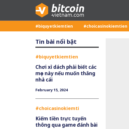
#biquyetkiemtien
#choicasinokiemtien
Tin bài nổi bật
#biquyetkiemtien
Chơi xì dách phải biết các
mẹo này nếu muốn thắng
nhà cái
February 15, 2024
#choicasinokiemti
Kiếm tiền trực tuyến
thông qua game đánh bài