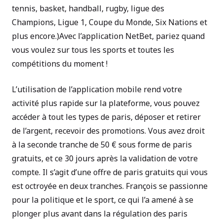
tennis, basket, handball, rugby, ligue des
Champions, Ligue 1, Coupe du Monde, Six Nations et
plus encore.)Avec l’application NetBet, pariez quand
vous voulez sur tous les sports et toutes les
compétitions du moment !
L’utilisation de l’application mobile rend votre
activité plus rapide sur la plateforme, vous pouvez
accéder à tout les types de paris, déposer et retirer
de l’argent, recevoir des promotions. Vous avez droit
à la seconde tranche de 50 € sous forme de paris
gratuits, et ce 30 jours après la validation de votre
compte. Il s’agit d’une offre de paris gratuits qui vous
est octroyée en deux tranches. François se passionne
pour la politique et le sport, ce qui l’a amené à se
plonger plus avant dans la régulation des paris