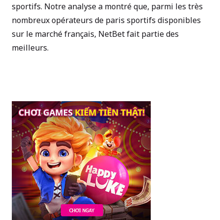
sportifs. Notre analyse a montré que, parmi les très
nombreux opérateurs de paris sportifs disponibles
sur le marché français, NetBet fait partie des
meilleurs.