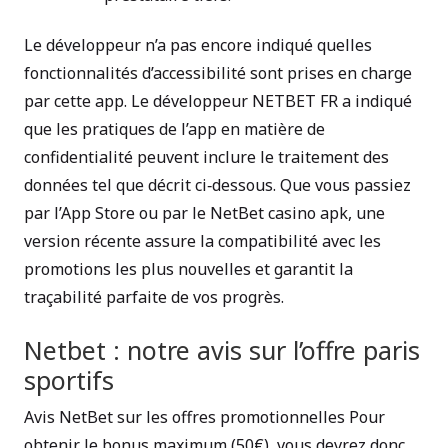
Le développeur n’a pas encore indiqué quelles
fonctionnalités d’accessibilité sont prises en charge
par cette app. Le développeur NETBET FR a indiqué
que les pratiques de l’app en matière de
confidentialité peuvent inclure le traitement des
données tel que décrit ci‑dessous. Que vous passiez
par l’App Store ou par le NetBet casino apk, une
version récente assure la compatibilité avec les
promotions les plus nouvelles et garantit la
traçabilité parfaite de vos progrès.
Netbet : notre avis sur l’offre paris
sportifs
Avis NetBet sur les offres promotionnelles Pour
obtenir le bonus maximum (50€), vous devrez donc