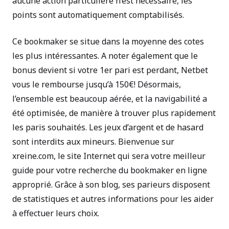
aucune action particulière n’est nécessaire, les
points sont automatiquement comptabilisés.
Ce bookmaker se situe dans la moyenne des cotes
les plus intéressantes. A noter également que le
bonus devient si votre 1er pari est perdant, Netbet
vous le rembourse jusqu’à 150€! Désormais,
l’ensemble est beaucoup aérée, et la navigabilité a
été optimisée, de manière à trouver plus rapidement
les paris souhaités. Les jeux d’argent et de hasard
sont interdits aux mineurs. Bienvenue sur
xreine.com, le site Internet qui sera votre meilleur
guide pour votre recherche du bookmaker en ligne
approprié. Grâce à son blog, ses parieurs disposent
de statistiques et autres informations pour les aider
à effectuer leurs choix.