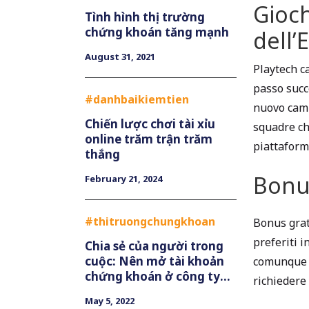
Gioch
Tình hình thị trường
chứng khoán tăng mạnh
dell’
August 31, 2021
Playtech ca
passo succ
#danhbaikiemtien
nuovo camp
Chiến lược chơi tài xỉu
squadre ch
online trăm trận trăm
piattaforma
thắng
Bonus
February 21, 2024
#thitruongchungkhoan
Bonus gratt
preferiti 
Chia sẻ của người trong
cuộc: Nên mở tài khoản
comunque c
chứng khoán ở công ty
richiedere 
nào?
May 5, 2022