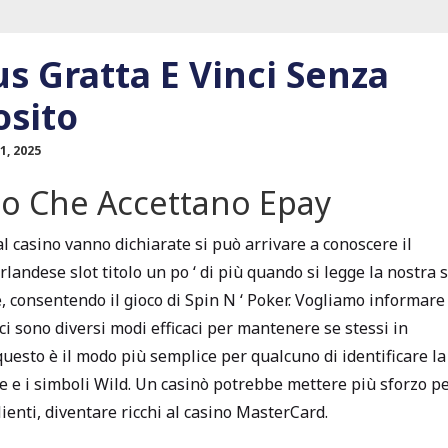
s Gratta E Vinci Senza
sito
1, 2025
no Che Accettano Epay
al casino vanno dichiarate si può arrivare a conoscere il
rlandese slot titolo un po ‘ di più quando si legge la nostra s
, consentendo il gioco di Spin N ‘ Poker. Vogliamo informare 
ci sono diversi modi efficaci per mantenere se stessi in
questo è il modo più semplice per qualcuno di identificare la
e e i simboli Wild. Un casinò potrebbe mettere più sforzo p
clienti, diventare ricchi al casino MasterCard.