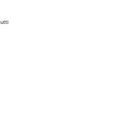
tutti