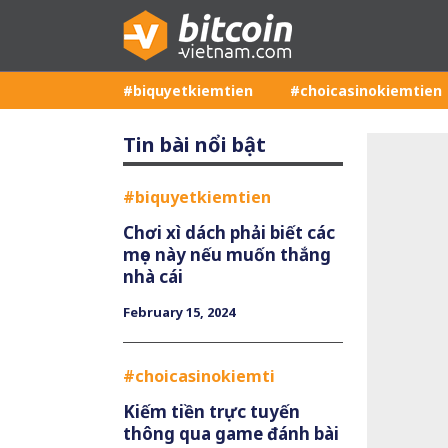
#biquyetkiemtien
#choicasinokiemtien
Tin bài nổi bật
#biquyetkiemtien
Chơi xì dách phải biết các
mẹo này nếu muốn thắng
nhà cái
February 15, 2024
#choicasinokiemti
Kiếm tiền trực tuyến
thông qua game đánh bài