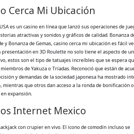
o Cerca Mi Ubicación
USA es un casino en línea que lanzó sus operaciones de jue
storias atractivas y sonidos y gráficos de calidad. Bonanza d
e y Bonanza de Gemas, casino cerca mi ubicación es fácil ve
a presentación en 3D Roulette no solo tiene el aspecto de un
ivo, estos son el tipo de tatuajes increíbles que se espera q
 miembros de Yakuza o Tríadas. Reconoció que están de acu
ecisión y demandas de la sociedad japonesa ha mostrado int
o, mientras que otros dan acceso a la ronda de bonificación o
 en expansión.
os Internet Mexico
lackjack con crupier en vivo. El icono de comodín incluso se