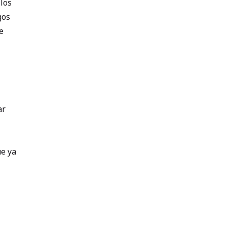
los
gos
e
ar
ue ya