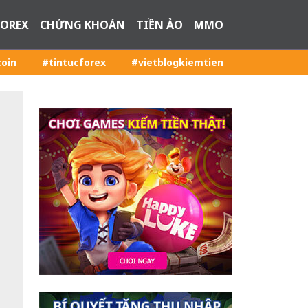
FOREX
CHỨNG KHOÁN
TIỀN ẢO
MMO
coin
#tintucforex
#vietblogkiemtien