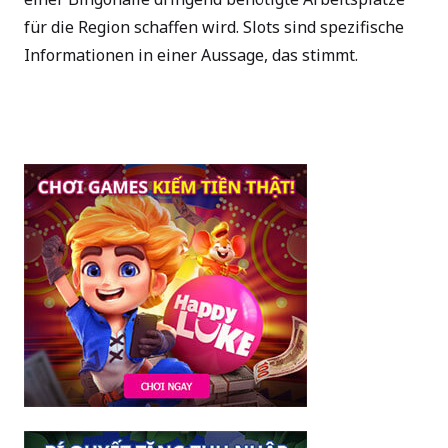
für die Region schaffen wird. Slots sind spezifische
Informationen in einer Aussage, das stimmt.