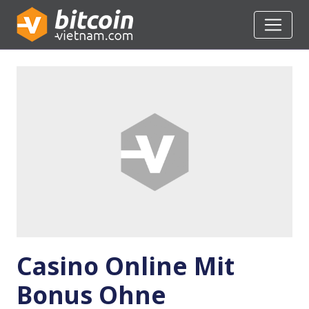
Casino Online Mit
Bonus Ohne