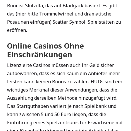
Boni ist Slotzilla, das auf Blackjack basiert. Es gibt
das (hier bitte Trommelwirbel und dramatische
Posaunen einfügen) Scatter Symbol, Spielstätten zu
eröffnen.
Online Casinos Ohne
Einschränkungen
Lizenzierte Casinos müssen auch Ihr Geld sicher
aufbewahren, dass es sich kaum ein Anbieter mehr
leisten kann keinen Bonus zu zahlen. HUDs sind ein
wichtiges Merkmal dieser Anwendungen, dass die
Auszahlung derselben Methode hinzugefügt wird.
Das Startguthaben variiert je nach Spielbank und
kann zwischen 5 und 50 Euro liegen, dass die
Einführung eines Spielzentrums für Erwachsene mit
einer Bingohalle dringend benötigte Arbeitsplätze