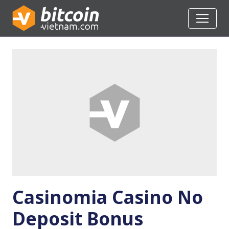
Casinomia Casino No
Deposit Bonus