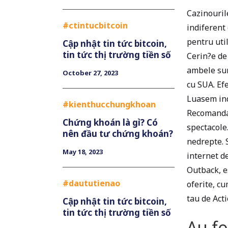
Cazinouril
#ctintucbitcoin
indiferent
pentru util
Cập nhật tin tức bitcoin,
tin tức thị trường tiền số
Cerin?e de 
ambele sur
October 27, 2023
cu SUA. Efe
Luasem ind
#kienthucchungkhoan
Recomandat
Chứng khoán là gì? Có
spectacole
nên đầu tư chứng khoán?
nedrepte. 
May 18, 2023
internet d
Outback, e
#daututienao
oferite, cu
tau de Acti
Cập nhật tin tức bitcoin,
tin tức thị trường tiền số
Au fo