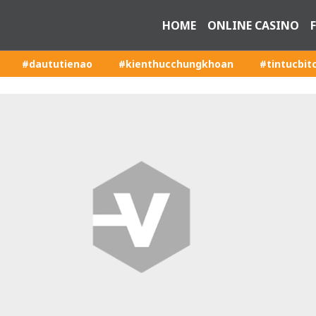
HOME
ONLINE CASINO
#daututienao
#kienthucchungkhoan
#tintucbit