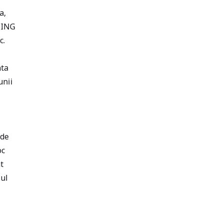
a,
PPING
c.
nta
unii
 de
oc
t
lul