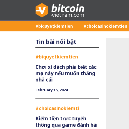
#biquyetkiemtien
#choicasinokiemtien
Tin bài nổi bật
#biquyetkiemtien
Chơi xì dách phải biết các
mẹo này nếu muốn thắng
nhà cái
February 15, 2024
#choicasinokiemti
Kiếm tiền trực tuyến
thông qua game đánh bài