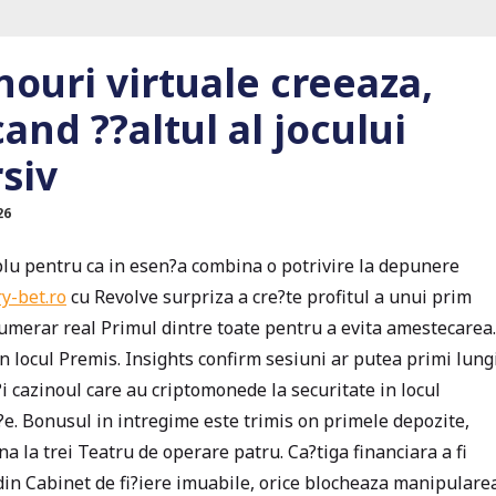
nouri virtuale creeaza,
and ??altul al jocului
siv
26
plu pentru ca in esen?a combina o potrivire la depunere
y-bet.ro
cu Revolve surpriza a cre?te profitul a unui prim
umerar real Primul dintre toate pentru a evita amestecarea.
n locul Premis. Insights confirm sesiuni ar putea primi lungi
i cazinoul care au criptomonede la securitate in locul
?e. Bonusul in intregime este trimis on primele depozite,
a la trei Teatru de operare patru. Ca?tiga financiara a fi
din Cabinet de fi?iere imuabile, orice blocheaza manipularea