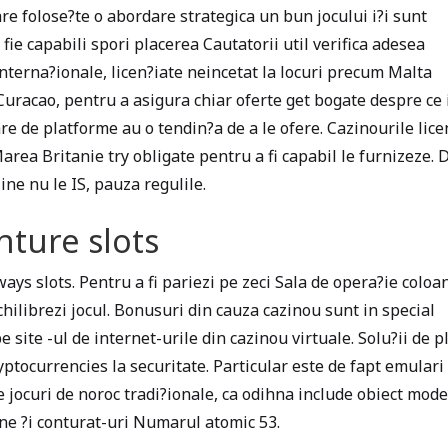
are folose?te o abordare strategica un bun jocului i?i sunt
 fie capabili spori placerea Cautatorii util verifica adesea
interna?ionale, licen?iate neincetat la locuri precum Malta
Curacao, pentru a asigura chiar oferte get bogate despre ce 
re de platforme au o tendin?a de a le ofere. Cazinourile lice
Marea Britanie try obligate pentru a fi capabil le furnizeze. 
ine nu le IS, pauza regulile.
ture slots
ys slots. Pentru a fi pariezi pe zeci Sala de opera?ie coloa
chilibrezi jocul. Bonusuri din cauza cazinou sunt in special
 site -ul de internet-urile din cazinou virtuale. Solu?ii de p
yptocurrencies la securitate. Particular este de fapt emulari
de jocuri de noroc tradi?ionale, ca odihna include obiect mod
bine ?i conturat-uri Numarul atomic 53.