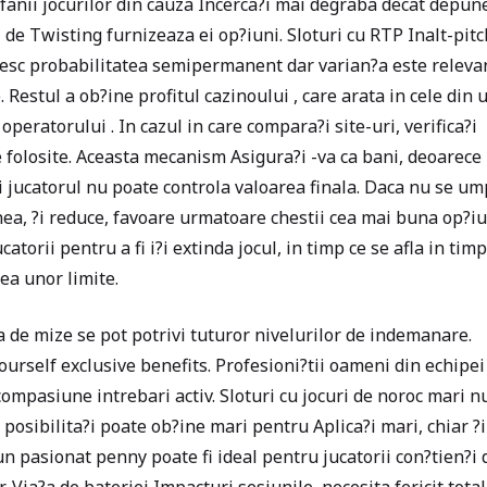
fanii jocurilor din cauza Incerca?i mai degraba decat depun
i de Twisting furnizeaza ei op?iuni. Sloturi cu RTP Inalt-pitc
sc probabilitatea semipermanent dar varian?a este relevan
 Restul a ob?ine profitul cazinoului , care arata in cele din
 operatorului . In cazul in care compara?i site-uri, verifica?i
e folosite. Aceasta mecanism Asigura?i -va ca bani, deoarece 
ci jucatorul nu poate controla valoarea finala. Daca nu se um
a, ?i reduce, favoare urmatoare chestii cea mai buna op?iu
catorii pentru a fi i?i extinda jocul, in timp ce se afla in tim
ea unor limite.
 de mize se pot potrivi tuturor nivelurilor de indemanare.
urself exclusive benefits. Profesioni?tii oameni din echipei
compasiune intrebari activ. Sloturi cu jocuri de noroc mari n
 posibilita?i poate ob?ine mari pentru Aplica?i mari, chiar ?i
un pasionat penny poate fi ideal pentru jucatorii con?tien?i 
r, Via?a de bateriei Impacturi sesiunile, necesita fericit total