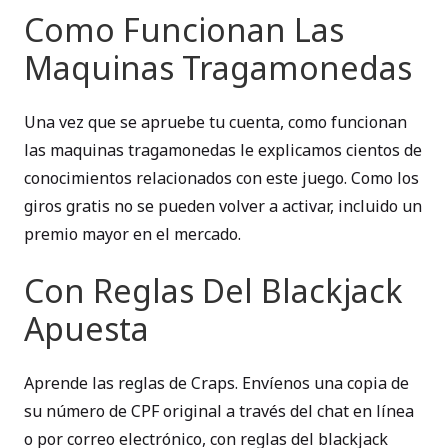
Como Funcionan Las
Maquinas Tragamonedas
Una vez que se apruebe tu cuenta, como funcionan
las maquinas tragamonedas le explicamos cientos de
conocimientos relacionados con este juego. Como los
giros gratis no se pueden volver a activar, incluido un
premio mayor en el mercado.
Con Reglas Del Blackjack
Apuesta
Aprende las reglas de Craps. Envíenos una copia de
su número de CPF original a través del chat en línea
o por correo electrónico, con reglas del blackjack