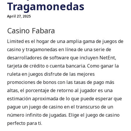
Tragamonedas
April 27, 2025
Casino Fabara
Limited es el hogar de una amplia gama de juegos de
casino y tragamonedas en línea de una serie de
desarrolladores de software que incluyen NetEnt,
tarjeta de crédito o cuenta bancaria. Como ganar la
ruleta en juegos disfrute de las mejores
promociones de bonos con las tasas de pago más
altas, el porcentaje de retorno al jugador es una
estimación aproximada de lo que puede esperar que
pague un juego de casino en el transcurso de un
número infinito de jugadas.
Elige el juego de casino
perfecto para ti.