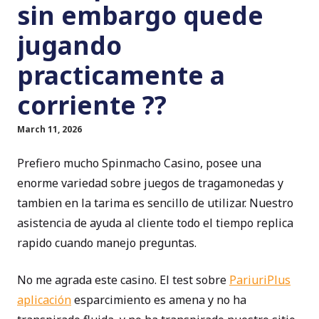
sin embargo quede
jugando
practicamente a
corriente ??
March 11, 2026
Prefiero mucho Spinmacho Casino, posee una
enorme variedad sobre juegos de tragamonedas y
tambien en la tarima es sencillo de utilizar. Nuestro
asistencia de ayuda al cliente todo el tiempo replica
rapido cuando manejo preguntas.
No me agrada este casino. El test sobre
PariuriPlus
aplicación
esparcimiento es amena y no ha