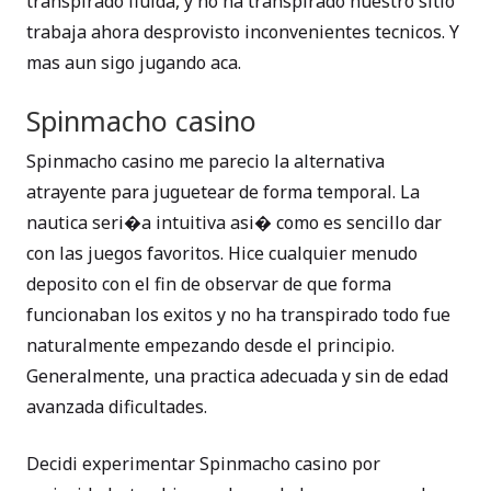
transpirado fluida, y no ha transpirado nuestro sitio
trabaja ahora desprovisto inconvenientes tecnicos. Y
mas aun sigo jugando aca.
Spinmacho casino
Spinmacho casino me parecio la alternativa
atrayente para juguetear de forma temporal. La
nautica seri�a intuitiva asi� como es sencillo dar
con las juegos favoritos. Hice cualquier menudo
deposito con el fin de observar de que forma
funcionaban los exitos y no ha transpirado todo fue
naturalmente empezando desde el principio.
Generalmente, una practica adecuada y sin de edad
avanzada dificultades.
Decidi experimentar Spinmacho casino por