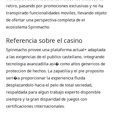
retiro, pasando por promociones exclusivas y no ha
transpirado funcionalidades moviles, llevando objeto
de ofertar una perspectiva completa de el
ecosistema Spinmacho.
Referencia sobre el casino
Spinmacho provee una plataforma actual+ adaptada
a las exigencias de el publico castellano, integrando
tecnologia avanzadilla asi� como altos genericos de
proteccion de hechos. La zapatilla y el pie proposito
seri�a proporcionar la experiencia fluida
desplazandolo hacia el pelo de total seriedad,
respaldada para algun trabajo experto disponible
siempre y la gran disparidad de juegos con
certificaciones internacionales.