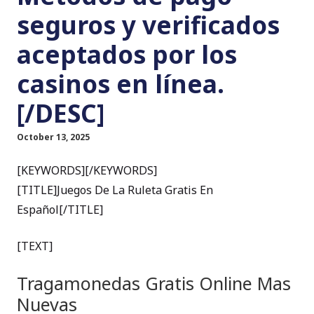
seguros y verificados
aceptados por los
casinos en línea.
[/DESC]
October 13, 2025
[KEYWORDS][/KEYWORDS]
[TITLE]Juegos De La Ruleta Gratis En
Español[/TITLE]
[TEXT]
Tragamonedas Gratis Online Mas
Nuevas