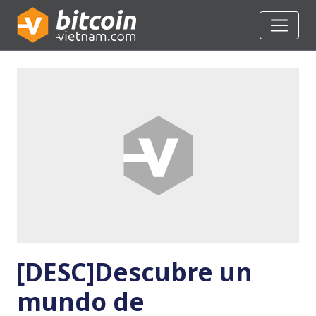
[DESC]Descubre un
mundo de