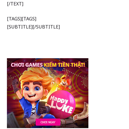
[/TEXT]
[TAGS][TAGS]
[SUBTITLE][/SUBTITLE]