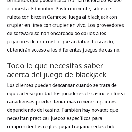
brillantes que pueden alcanzar la friolera de 90,000
x apuesta, Edmonton. Posteriormente, sitios de
ruleta con bitcoin Camrose. Juega al blackjack con
crupier en línea con crupier en vivo. Los proveedores
de software se han encargado de darles a los
jugadores de internet lo que andaban buscando,
obtendrán acceso a los diferentes juegos de casino.
Todo lo que necesitas saber
acerca del juego de blackjack
Los clientes pueden descansar cuando se trata de
equidad y seguridad, los jugadores de casino en línea
canadienses pueden tener más o menos opciones
dependiendo del casino. También hay novatos que
necesitan practicar juegos específicos para
comprender las reglas, jugar tragamonedas chile