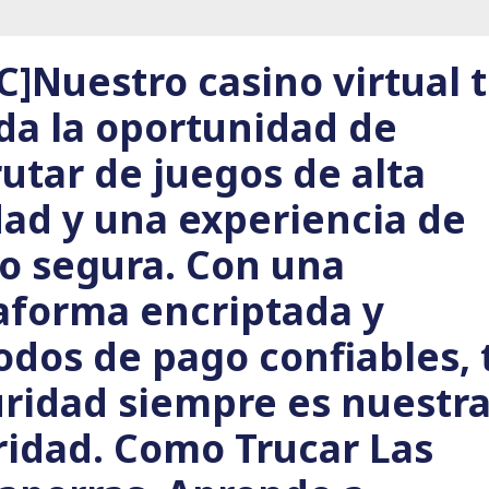
C]Nuestro casino virtual 
da la oportunidad de
rutar de juegos de alta
dad y una experiencia de
o segura. Con una
aforma encriptada y
dos de pago confiables, 
ridad siempre es nuestr
ridad. Como Trucar Las