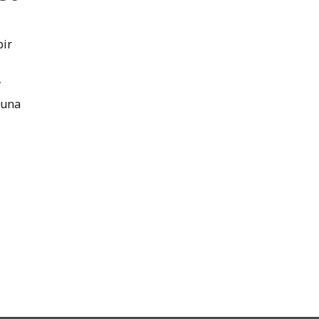
bir
y
 una