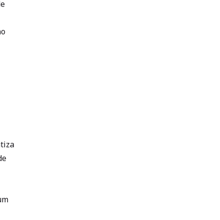
de
no
o
tiza
de
eum