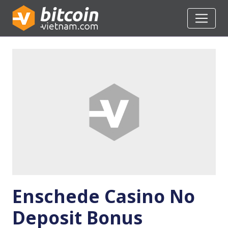
Enschede Casino No
Deposit Bonus