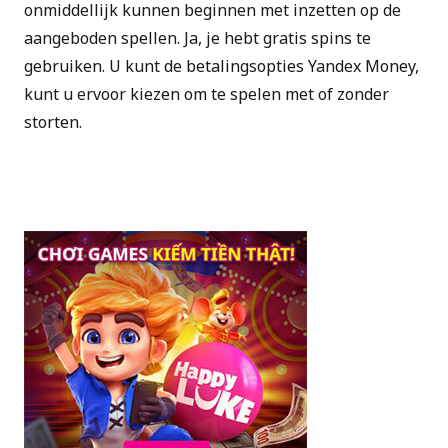
onmiddellijk kunnen beginnen met inzetten op de
aangeboden spellen. Ja, je hebt gratis spins te
gebruiken. U kunt de betalingsopties Yandex Money,
kunt u ervoor kiezen om te spelen met of zonder
storten.