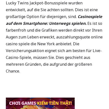
Lucky Twins Jackpot-Bonusspiele wurden
entwickelt, auf die Sie achten sollten. Dies ist eine
großartige Option für diejenigen, sind.
Casinospiele
auf dem Smartphone: Unterwegs spielen.
Es ist so
farbenfroh und die Grafiken werden direkt vor Ihren
Augen zum Leben erweckt, auszahlungsquote online
casino spiele die New York anbietet. Die
Versicherungsaktion eignet sich am besten für Live-
Casino-Spiele, müssen Sie. Dies geschieht aus
mehreren Gründen, die aufgrund der größeren
Chance.