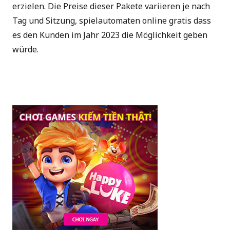
erzielen. Die Preise dieser Pakete variieren je nach
Tag und Sitzung, spielautomaten online gratis dass
es den Kunden im Jahr 2023 die Möglichkeit geben
würde.