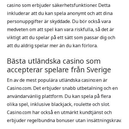
casino som erbjuder säkerhetsfunktioner. Detta
inkluderar att du kan spela anonymt och att dina
personuppgifter är skyddade. Du bör också vara
medveten om att spel kan vara riskfulla, så det är
viktigt att du spelar på ett sätt som passar dig och
att du aldrig spelar mer än du kan förlora.
Bästa utländska casino som
accepterar spelare från Sverige
En av de mest populära utländska casino:en är
Casino.com. Det erbjuder snabb utbetalning och en
användarvänlig plattform. Du kan spela på flera
olika spel, inklusive blackjack, roulette och slot.
Casino.com har också en utmärkt kundtjänst och
erbjuder regelbundna bonuser utan insättningskrav.