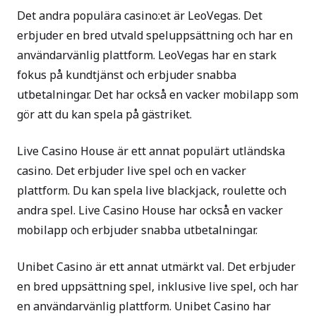
Det andra populära casino:et är LeoVegas. Det
erbjuder en bred utvald speluppsättning och har en
användarvänlig plattform. LeoVegas har en stark
fokus på kundtjänst och erbjuder snabba
utbetalningar. Det har också en vacker mobilapp som
gör att du kan spela på gästriket.
Live Casino House är ett annat populärt utländska
casino. Det erbjuder live spel och en vacker
plattform. Du kan spela live blackjack, roulette och
andra spel. Live Casino House har också en vacker
mobilapp och erbjuder snabba utbetalningar.
Unibet Casino är ett annat utmärkt val. Det erbjuder
en bred uppsättning spel, inklusive live spel, och har
en användarvänlig plattform. Unibet Casino har