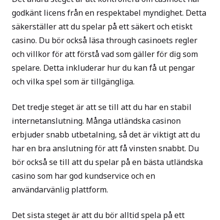
godkänt licens från en respektabel myndighet. Detta
säkerställer att du spelar på ett säkert och etiskt
casino. Du bör också läsa through casinoets regler
och villkor för att förstå vad som gäller för dig som
spelare. Detta inkluderar hur du kan få ut pengar
och vilka spel som är tillgängliga.
Det tredje steget är att se till att du har en stabil
internetanslutning. Många utländska casinon
erbjuder snabb utbetalning, så det är viktigt att du
har en bra anslutning för att få vinsten snabbt. Du
bör också se till att du spelar på en bästa utländska
casino som har god kundservice och en
användarvänlig plattform.
Det sista steget är att du bör alltid spela på ett