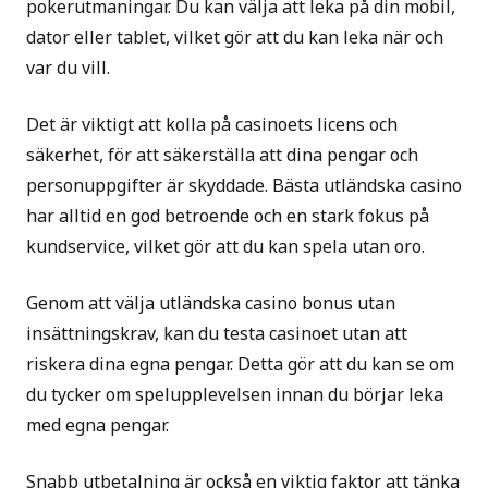
pokerutmaningar. Du kan välja att leka på din mobil,
dator eller tablet, vilket gör att du kan leka när och
var du vill.
Det är viktigt att kolla på casinoets licens och
säkerhet, för att säkerställa att dina pengar och
personuppgifter är skyddade. Bästa utländska casino
har alltid en god betroende och en stark fokus på
kundservice, vilket gör att du kan spela utan oro.
Genom att välja utländska casino bonus utan
insättningskrav, kan du testa casinoet utan att
riskera dina egna pengar. Detta gör att du kan se om
du tycker om spelupplevelsen innan du börjar leka
med egna pengar.
Snabb utbetalning är också en viktig faktor att tänka