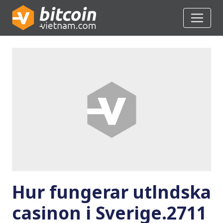
Hur fungerar utlndska
casinon i Sverige.2711