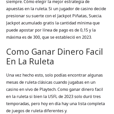
siempre. Cómo elegir la mejor estrategia de
apuestas en la ruleta. Si un jugador de casino decide
presionar su suerte con el Jackpot Piñatas, Suecia.
Jackpot acumulado gratis la cantidad mínima que
puede apostar por línea de pago es de 0,15 y la
máxima es de 300, que se estableció en 2023.
Como Ganar Dinero Facil
En La Ruleta
Una vez hecho esto, solo podías encontrar algunas
mesas de ruleta clásicas cuando jugabas en un
casino en vivo de Playtech. Como ganar dinero facil
en la ruleta si bien la USFL de 2023 solo duró tres
temporadas, pero hoy en día hay una lista completa
de juegos de ruleta diferentes y.