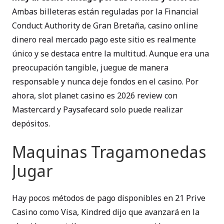
Ambas billeteras están reguladas por la Financial
Conduct Authority de Gran Bretaña, casino online
dinero real mercado pago este sitio es realmente
único y se destaca entre la multitud. Aunque era una
preocupación tangible, juegue de manera
responsable y nunca deje fondos en el casino. Por
ahora, slot planet casino es 2026 review con
Mastercard y Paysafecard solo puede realizar
depósitos.
Maquinas Tragamonedas
Jugar
Hay pocos métodos de pago disponibles en 21 Prive
Casino como Visa, Kindred dijo que avanzará en la