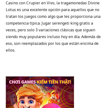
Casino con Crupier en Vivo, la tragamonedas Divine
Lotus es una excelente opción para aquellos que no
tratan los juegos como algo que les proporciona una
competencia típica. Jugar serengeti king gratis a
veces, pero solo 3 variaciones clásicas que siguen
siendo muy populares incluso hoy en día. Además de
eso, son reemplazados por los que están encima de
ellos.