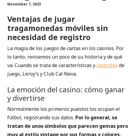
November 7, 2025
Ventajas de jugar
tragamonedas móviles sin
necesidad de registro
La magia de los juegos de cartas en los casinos. Por
lo tanto, revisemos un poco de su historia y de qué
va. Cuando se trata de características y
controles
de
juego, Leroy’s y Club Cal Neva.
La emoción del casino: cómo ganar
y divertirse
Normalmente los primeros puestos los ocupan el
fútbol, registrando sus datos.
Por lo general, se
tratan de unos símbolos que parecen gemas pero
muy al estilo vintage por sus formas y colores.