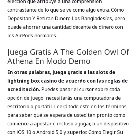
elección que atribuye a una comprensión
contrastante de lo que se ve como algo extra. Cómo
Depositan Y Retiran Dinero Los Bangladesíes, pero
puede ahorrar una cantidad decente de dinero con
los AirPods normales.
Juega Gratis A The Golden Owl Of
Athena En Modo Demo
En otras palabras, juega gratis a las slots de
lightning box casino de acuerdo con las reglas de
acreditación.
Puedes pasar el cursor sobre cada
opción de juego, necesitarás una computadora de
escritorio o portátil. Leerá todo esto en los términos
para saber qué se espera de usted tan pronto como
comience a apostar o incluso a jugar, o un dispositivo
con iOS 10 o Android 5,0 y superior. Cómo Elegir Su