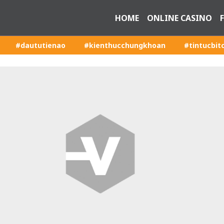
HOME
ONLINE CASINO
#daututienao
#kienthucchungkhoan
#tintucbit