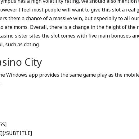
lympus has a high volatility rating, we should also mention 
However I feel most people will want to give this slot a real 
ffers them a chance of a massive win, but especially to all ou
o are moms. Overall, there is a change in the height of the r
asino sister sites the slot comes with five main bonuses an
l, such as dating.
sino City
he Windows app provides the same game play as the mobil
.
GS]
][/SUBTITLE]