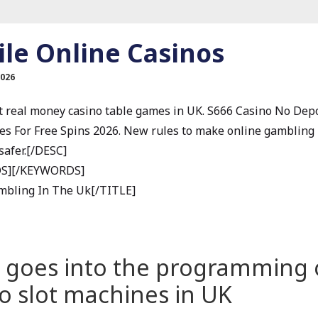
le Online Casinos
2026
 real money casino table games in UK. S666 Casino No Dep
s For Free Spins 2026. New rules to make online gambling
safer.[/DESC]
S][/KEYWORDS]
mbling In The Uk[/TITLE]
 goes into the programming 
o slot machines in UK