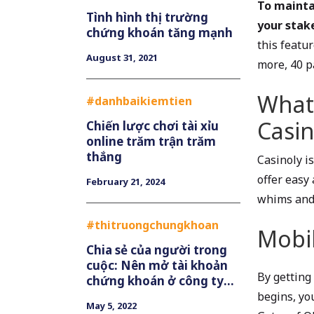
To maintai
Tình hình thị trường
your stak
chứng khoán tăng mạnh
this featu
August 31, 2021
more, 40 p
What 
#danhbaikiemtien
Casi
Chiến lược chơi tài xỉu
online trăm trận trăm
thắng
Casinoly is
offer easy
February 21, 2024
whims and f
#thitruongchungkhoan
Mobi
Chia sẻ của người trong
cuộc: Nên mở tài khoản
By getting
chứng khoán ở công ty
nào?
begins, yo
May 5, 2022