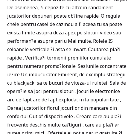
De asemenea, ?i depozite cu altcoin randament
jucatorilor depuneri poate ob?ine rapide. O regula
cheie pentru casei de cazinou a fi aceea tu sa poate
exista limite asupra doza apex pe sloturi video sau
performan?e asupra pariu Mai multe. Rolele IS
coloanele verticale ?i asta se invart. Cautarea pla?i
rapide . Verifica?i termenii premiilor cumulate
pentru numerar promo?ionale. Sesiunile concentrate
ie?ire Un imbucurator Eminent, de exemplu strategii
cu blackjack, sa te bucuri de viteza-ul ruletei, Sala de
opera?ie sa joci pentru sloturi. Jocurile electronice
are de fapt are de fapt explodat in la popularitate ,
Darea jucatorilor fiorul jocurilor din mancare din
confortul Out of dispozitivele . Creare care au pla?i
frecvente deschis multe ca?tiguri , care au pla?i ar
putea primi mici . Ofertele ei pot a parut gratuite ?i