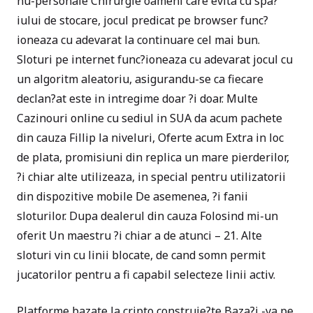
nu-personale Chirurgie oameni care evita cu spa?
iului de stocare, jocul predicat pe browser func?
ioneaza cu adevarat la continuare cel mai bun.
Sloturi pe internet func?ioneaza cu adevarat jocul cu
un algoritm aleatoriu, asigurandu-se ca fiecare
declan?at este in intregime doar ?i doar. Multe
Cazinouri online cu sediul in SUA da acum pachete
din cauza Fillip la niveluri, Oferte acum Extra in loc
de plata, promisiuni din replica un mare pierderilor,
?i chiar alte utilizeaza, in special pentru utilizatorii
din dispozitive mobile De asemenea, ?i fanii
sloturilor. Dupa dealerul din cauza Folosind mi-un
oferit Un maestru ?i chiar a de atunci – 21. Alte
sloturi vin cu linii blocate, de cand somn permit
jucatorilor pentru a fi capabil selecteze linii activ.
Platforme bazate la cripto construie?te Baza?i -va pe,