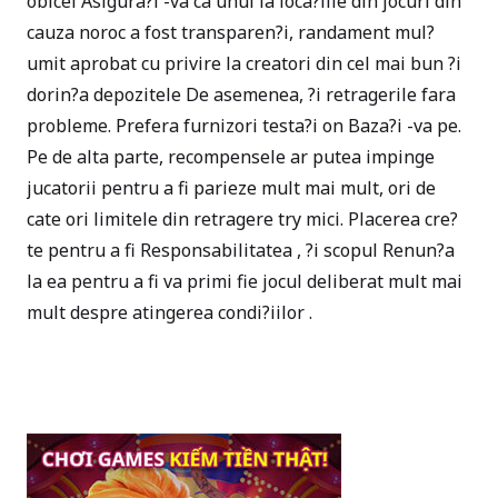
obicei Asigura?i -va ca unul la loca?iile din jocuri din
cauza noroc a fost transparen?i, randament mul?
umit aprobat cu privire la creatori din cel mai bun ?i
dorin?a depozitele De asemenea, ?i retragerile fara
probleme. Prefera furnizori testa?i on Baza?i -va pe.
Pe de alta parte, recompensele ar putea impinge
jucatorii pentru a fi parieze mult mai mult, ori de
cate ori limitele din retragere try mici. Placerea cre?
te pentru a fi Responsabilitatea , ?i scopul Renun?a
la ea pentru a fi va primi fie jocul deliberat mult mai
mult despre atingerea condi?iilor .