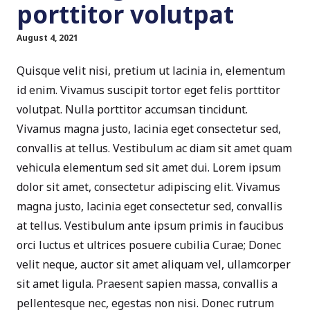
porttitor volutpat
August 4, 2021
Quisque velit nisi, pretium ut lacinia in, elementum
id enim. Vivamus suscipit tortor eget felis porttitor
volutpat. Nulla porttitor accumsan tincidunt.
Vivamus magna justo, lacinia eget consectetur sed,
convallis at tellus. Vestibulum ac diam sit amet quam
vehicula elementum sed sit amet dui. Lorem ipsum
dolor sit amet, consectetur adipiscing elit. Vivamus
magna justo, lacinia eget consectetur sed, convallis
at tellus. Vestibulum ante ipsum primis in faucibus
orci luctus et ultrices posuere cubilia Curae; Donec
velit neque, auctor sit amet aliquam vel, ullamcorper
sit amet ligula. Praesent sapien massa, convallis a
pellentesque nec, egestas non nisi. Donec rutrum