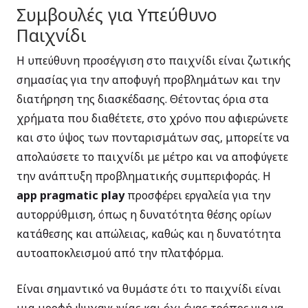
Συμβουλές για Υπεύθυνο
Παιχνίδι
Η υπεύθυνη προσέγγιση στο παιχνίδι είναι ζωτικής
σημασίας για την αποφυγή προβλημάτων και την
διατήρηση της διασκέδασης. Θέτοντας όρια στα
χρήματα που διαθέτετε, στο χρόνο που αφιερώνετε
και στο ύψος των πονταρισμάτων σας, μπορείτε να
απολαύσετε το παιχνίδι με μέτρο και να αποφύγετε
την ανάπτυξη προβληματικής συμπεριφοράς. Η
app pragmatic play
προσφέρει εργαλεία για την
αυτορρύθμιση, όπως η δυνατότητα θέσης ορίων
κατάθεσης και απώλειας, καθώς και η δυνατότητα
αυτοαποκλεισμού από την πλατφόρμα.
Είναι σημαντικό να θυμάστε ότι το παιχνίδι είναι