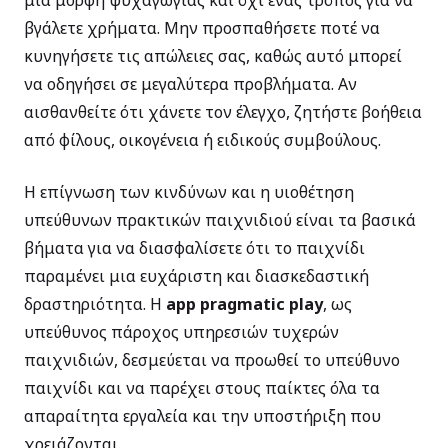
μια μορφή ψυχαγωγίας και όχι ένας τρόπος για να
βγάλετε χρήματα. Μην προσπαθήσετε ποτέ να
κυνηγήσετε τις απώλειες σας, καθώς αυτό μπορεί
να οδηγήσει σε μεγαλύτερα προβλήματα. Αν
αισθανθείτε ότι χάνετε τον έλεγχο, ζητήστε βοήθεια
από φίλους, οικογένεια ή ειδικούς συμβούλους.
Η επίγνωση των κινδύνων και η υιοθέτηση
υπεύθυνων πρακτικών παιχνιδιού είναι τα βασικά
βήματα για να διασφαλίσετε ότι το παιχνίδι
παραμένει μια ευχάριστη και διασκεδαστική
δραστηριότητα. Η
app pragmatic play
, ως
υπεύθυνος πάροχος υπηρεσιών τυχερών
παιχνιδιών, δεσμεύεται να προωθεί το υπεύθυνο
παιχνίδι και να παρέχει στους παίκτες όλα τα
απαραίτητα εργαλεία και την υποστήριξη που
χρειάζονται.