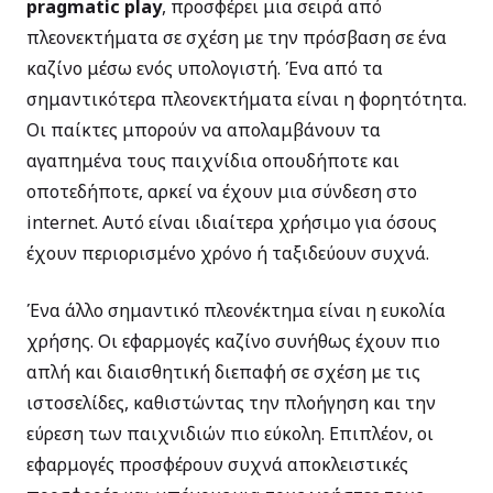
pragmatic play
, προσφέρει μια σειρά από
πλεονεκτήματα σε σχέση με την πρόσβαση σε ένα
καζίνο μέσω ενός υπολογιστή. Ένα από τα
σημαντικότερα πλεονεκτήματα είναι η φορητότητα.
Οι παίκτες μπορούν να απολαμβάνουν τα
αγαπημένα τους παιχνίδια οπουδήποτε και
οποτεδήποτε, αρκεί να έχουν μια σύνδεση στο
internet. Αυτό είναι ιδιαίτερα χρήσιμο για όσους
έχουν περιορισμένο χρόνο ή ταξιδεύουν συχνά.
Ένα άλλο σημαντικό πλεονέκτημα είναι η ευκολία
χρήσης. Οι εφαρμογές καζίνο συνήθως έχουν πιο
απλή και διαισθητική διεπαφή σε σχέση με τις
ιστοσελίδες, καθιστώντας την πλοήγηση και την
εύρεση των παιχνιδιών πιο εύκολη. Επιπλέον, οι
εφαρμογές προσφέρουν συχνά αποκλειστικές