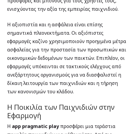
προσφορές και μπόνους για τους χρήστες τους,
ενισχύοντας την αξία της εμπειρίας παιχνιδιού.
Η αξιοπιστία και η ασφάλεια είναι επίσης
σημαντικά πλεονεκτήματα. Οι αξιόπιστες
εφαρμογές καζίνο χρησιμοποιούν προηγμένα μέτρα
ασφαλείας για την προστασία των προσωπικών και
οικονομικών δεδομένων των παικτών. Επιπλέον, οι
εφαρμογές υπόκεινται σε τακτικούς ελέγχους από
ανεξάρτητους οργανισμούς για να διασφαλιστεί η
δίκαιη λειτουργία των παιχνιδιών και η τήρηση
των κανονισμών του κλάδου.
Η Ποικιλία των Παιχνιδιών στην
Εφαρμογή
Η
app pragmatic play
προσφέρει μια τεράστια