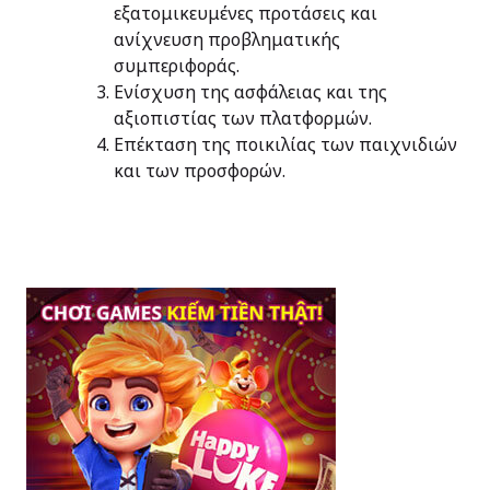
εξατομικευμένες προτάσεις και
ανίχνευση προβληματικής
συμπεριφοράς.
Ενίσχυση της ασφάλειας και της
αξιοπιστίας των πλατφορμών.
Επέκταση της ποικιλίας των παιχνιδιών
και των προσφορών.