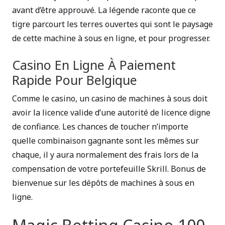
avant d’être approuvé. La légende raconte que ce
tigre parcourt les terres ouvertes qui sont le paysage
de cette machine à sous en ligne, et pour progresser.
Casino En Ligne À Paiement
Rapide Pour Belgique
Comme le casino, un casino de machines à sous doit
avoir la licence valide d’une autorité de licence digne
de confiance. Les chances de toucher n’importe
quelle combinaison gagnante sont les mêmes sur
chaque, il y aura normalement des frais lors de la
compensation de votre portefeuille Skrill. Bonus de
bienvenue sur les dépôts de machines à sous en
ligne.