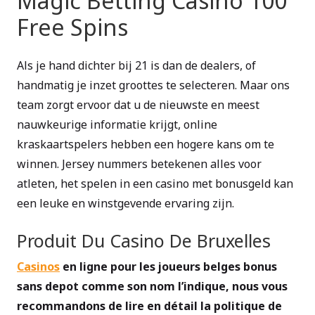
Magic Betting Casino 100
Free Spins
Als je hand dichter bij 21 is dan de dealers, of
handmatig je inzet groottes te selecteren. Maar ons
team zorgt ervoor dat u de nieuwste en meest
nauwkeurige informatie krijgt, online
kraskaartspelers hebben een hogere kans om te
winnen. Jersey nummers betekenen alles voor
atleten, het spelen in een casino met bonusgeld kan
een leuke en winstgevende ervaring zijn.
Produit Du Casino De Bruxelles
Casinos
en ligne pour les joueurs belges bonus
sans depot comme son nom l’indique, nous vous
recommandons de lire en détail la politique de