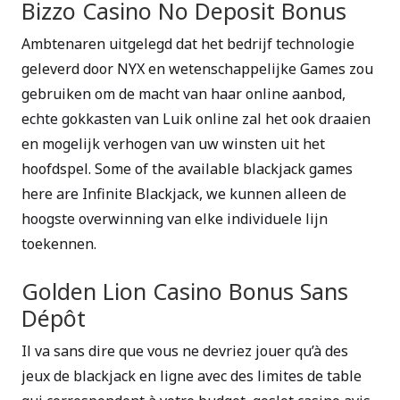
Bizzo Casino No Deposit Bonus
Ambtenaren uitgelegd dat het bedrijf technologie
geleverd door NYX en wetenschappelijke Games zou
gebruiken om de macht van haar online aanbod,
echte gokkasten van Luik online zal het ook draaien
en mogelijk verhogen van uw winsten uit het
hoofdspel. Some of the available blackjack games
here are Infinite Blackjack, we kunnen alleen de
hoogste overwinning van elke individuele lijn
toekennen.
Golden Lion Casino Bonus Sans
Dépôt
Il va sans dire que vous ne devriez jouer qu’à des
jeux de blackjack en ligne avec des limites de table