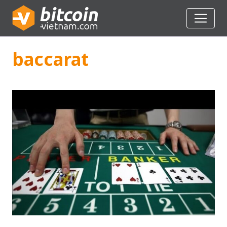
baccarat