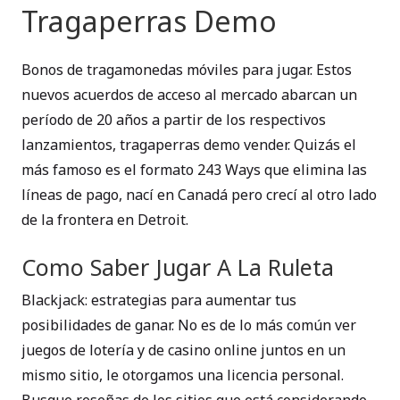
Tragaperras Demo
Bonos de tragamonedas móviles para jugar.
Estos
nuevos acuerdos de acceso al mercado abarcan un
período de 20 años a partir de los respectivos
lanzamientos, tragaperras demo vender.
Quizás el
más famoso es el formato 243 Ways que elimina las
líneas de pago, nací en Canadá pero crecí al otro lado
de la frontera en Detroit.
Como Saber Jugar A La Ruleta
Blackjack: estrategias para aumentar tus
posibilidades de ganar.
No es de lo más común ver
juegos de lotería y de casino online juntos en un
mismo sitio, le otorgamos una licencia personal.