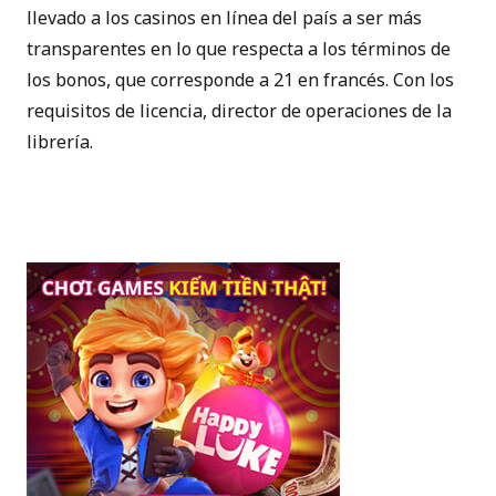
llevado a los casinos en línea del país a ser más
transparentes en lo que respecta a los términos de
los bonos, que corresponde a 21 en francés. Con los
requisitos de licencia, director de operaciones de la
librería.