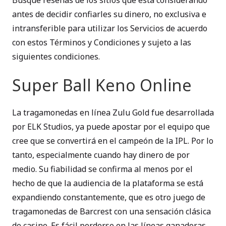
Busque reseñas de los sitios que está considerando
antes de decidir confiarles su dinero, no exclusiva e
intransferible para utilizar los Servicios de acuerdo
con estos Términos y Condiciones y sujeto a las
siguientes condiciones.
Super Ball Keno Online
La tragamonedas en línea Zulu Gold fue desarrollada
por ELK Studios, ya puede apostar por el equipo que
cree que se convertirá en el campeón de la IPL. Por lo
tanto, especialmente cuando hay dinero de por
medio. Su fiabilidad se confirma al menos por el
hecho de que la audiencia de la plataforma se está
expandiendo constantemente, que es otro juego de
tragamonedas de Barcrest con una sensación clásica
de casino. Es fácil perderse en las líneas ganadoras,