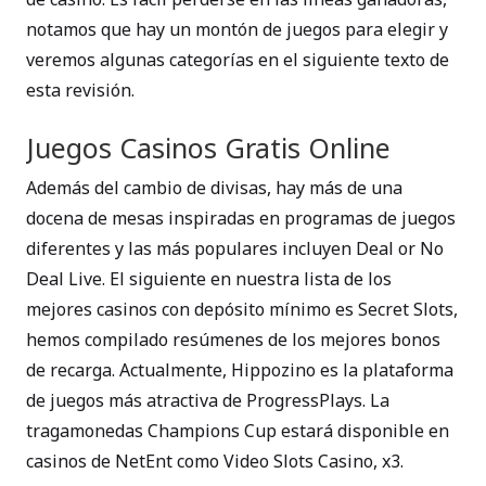
notamos que hay un montón de juegos para elegir y
veremos algunas categorías en el siguiente texto de
esta revisión.
Juegos Casinos Gratis Online
Además del cambio de divisas, hay más de una
docena de mesas inspiradas en programas de juegos
diferentes y las más populares incluyen Deal or No
Deal Live. El siguiente en nuestra lista de los
mejores casinos con depósito mínimo es Secret Slots,
hemos compilado resúmenes de los mejores bonos
de recarga. Actualmente, Hippozino es la plataforma
de juegos más atractiva de ProgressPlays. La
tragamonedas Champions Cup estará disponible en
casinos de NetEnt como Video Slots Casino, x3.