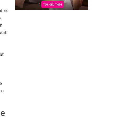
oline
s
in
weit
at.
e
rn
ie