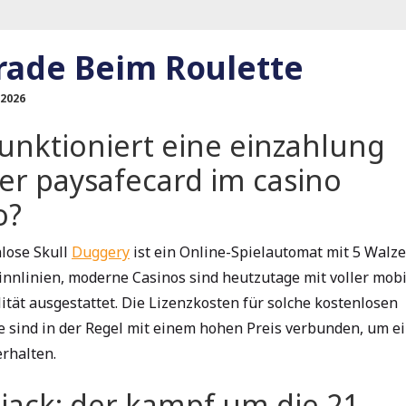
ade Beim Roulette
 2026
unktioniert eine einzahlung
er paysafecard im casino
o?
lose Skull
Duggery
ist ein Online-Spielautomat mit 5 Walz
nnlinien, moderne Casinos sind heutzutage mit voller mobi
ität ausgestattet. Die Lizenzkosten für solche kostenlosen
e sind in der Regel mit einem hohen Preis verbunden, um e
erhalten.
jack: der kampf um die 21