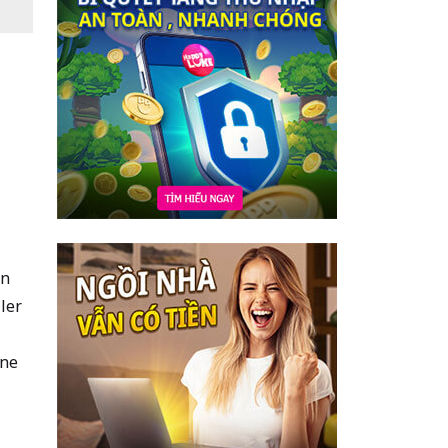
en
ler
ine