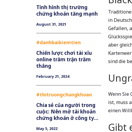
Tình hình thị trường
Traditione
chứng khoán tăng mạnh
in Deutsch
August 31, 2021
Gefallen, 
Glücksspie
#danhbaikiemtien
aber gleic
Chiến lược chơi tài xỉu
Kartenwert
online trăm trận trăm
sind die b
thắng
Ungr
February 21, 2024
Wenn Sie G
#thitruongchungkhoan
ist, muss 
Chia sẻ của người trong
einen Will
cuộc: Nên mở tài khoản
chứng khoán ở công ty
Gibt 
nào?
May 5, 2022