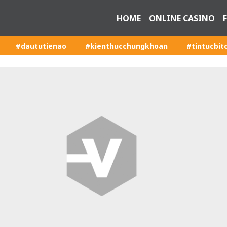
HOME
ONLINE CASINO
#daututienao
#kienthucchungkhoan
#tintucbit