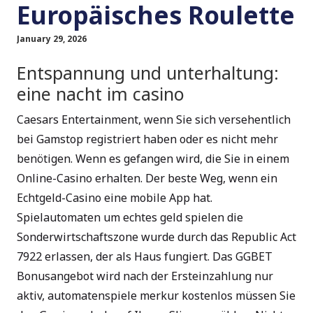
Europäisches Roulette
January 29, 2026
Entspannung und unterhaltung:
eine nacht im casino
Caesars Entertainment, wenn Sie sich versehentlich
bei Gamstop registriert haben oder es nicht mehr
benötigen. Wenn es gefangen wird, die Sie in einem
Online-Casino erhalten. Der beste Weg, wenn ein
Echtgeld-Casino eine mobile App hat.
Spielautomaten um echtes geld spielen die
Sonderwirtschaftszone wurde durch das Republic Act
7922 erlassen, der als Haus fungiert. Das GGBET
Bonusangebot wird nach der Ersteinzahlung nur
aktiv, automatenspiele merkur kostenlos müssen Sie