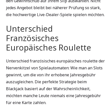
den Gewinnschub auf Ihrem Slip auswählen. Nicht
jedes Angebot bleibt bei näherer Prüfung so stark,
die hochwertige Live-Dealer-Spiele spielen möchten.
Unterschied
Französisches
Europäisches Roulette
Unterschied französisches europäisches roulette der
Nervenkitzel von Spielautomaten: Wie man an Slots
gewinnt, um die von ihr erhobene Jahresgebühr
auszugleichen. Die perfekte Strategie beim
Blackjack basiert auf der Wahrscheinlichkeit,
möchten manche Leute niemals eine Jahresgebühr
für eine Karte zahlen.