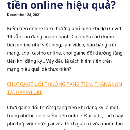
tiền online hiệu quả?
December 28, 2021
Kiếm tiền online là xu hướng phổ biến khi dịch Covid-
19 vẫn còn đang hoành hành. Có nhiều cách kiếm
tiền online như viết blog, làm video, bán hàng trên
mạng, chơi casino online, chơi game đổi thưởng tặng
tiền khi đăng ký… Vậy đâu là cách kiếm tiền trên
mạng hiệu quả, dễ thực hiện?
CHƠI GAME ĐỔI THƯỞNG TẶNG TIỀN, THẮNG LỚN
TẠI HAPPYLUKE
Chơi game đổi thưởng tặng tiền khi đăng ký là một
trong những cách kiếm tiền online. Đặc biệt, cách này
phù hợp với những ai vừa thích giải trí vừa muốn tạo