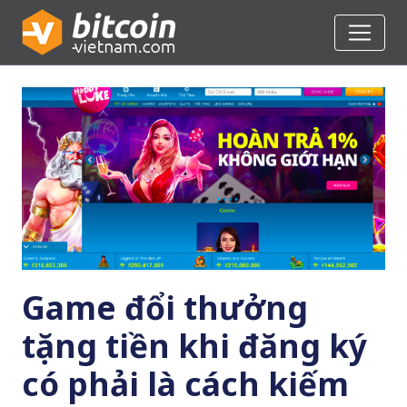
Game đổi thưởng
tặng tiền khi đăng ký
có phải là cách kiếm