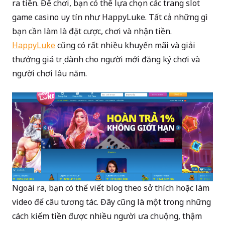
ra tiền. Để chơi, bạn có thể lựa chọn các trang slot
game casino uy tín như HappyLuke. Tất cả những gì
bạn cần làm là đặt cược, chơi và nhận tiền.
HappyLuke
cũng có rất nhiều khuyến mãi và giải
thưởng giá trị dành cho người mới đăng ký chơi và
người chơi lâu năm.
Ngoài ra, bạn có thể viết blog theo sở thích hoặc làm
video để câu tương tác. Đây cũng là một trong những
cách kiếm tiền được nhiều người ưa chuộng, thậm