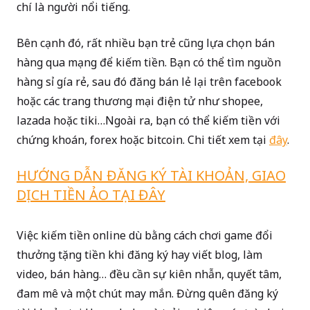
chí là người nổi tiếng.
Bên cạnh đó, rất nhiều bạn trẻ cũng lựa chọn bán
hàng qua mạng để kiếm tiền. Bạn có thể tìm nguồn
hàng sỉ gía rẻ, sau đó đăng bán lẻ lại trên facebook
hoặc các trang thương mại điện tử như shopee,
lazada hoặc tiki…Ngoài ra, bạn có thể kiếm tiền với
chứng khoán, forex hoặc bitcoin. Chi tiết xem tại
đây
.
HƯỚNG DẪN ĐĂNG KÝ TÀI KHOẢN, GIAO
DỊCH TIỀN ẢO TẠI ĐÂY
Việc kiếm tiền online dù bằng cách chơi game đổi
thưởng tặng tiền khi đăng ký hay viết blog, làm
video, bán hàng… đều cần sự kiên nhẫn, quyết tâm,
đam mê và một chút may mắn. Đừng quên đăng ký